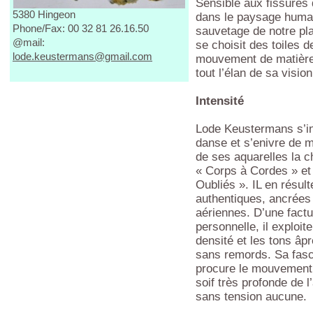
Rue des Frères Stasse, 18
Sensible aux fissures 
5380 Hingeon
dans le paysage humain
Phone/Fax: 00 32 81 26.16.50
sauvetage de notre pl
@mail:
se choisit des toiles 
lode.keustermans@gmail.com
mouvement de matière,
tout l’élan de sa visio
Intensité
Lode Keustermans s’in
danse et s’enivre de
de ses aquarelles la 
« Corps à Cordes » et
Oubliés ». IL en résul
authentiques, ancrées 
aériennes. D’une fact
personnelle, il exploit
densité et les tons âpr
sans remords. Sa fasci
procure le mouvement 
soif très profonde de l
sans tension aucune.